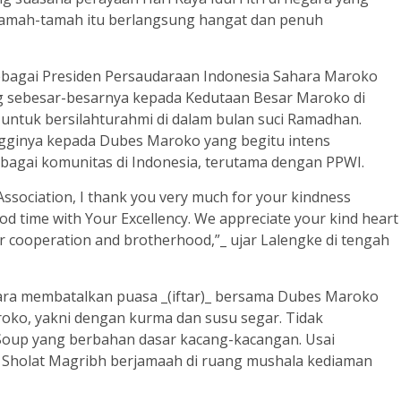
ramah-tamah itu berlangsung hangat dan penuh
bagai Presiden Persaudaraan Indonesia Sahara Maroko
ng sebesar-besarnya kepada Kedutaan Besar Maroko di
ntuk bersilahturahmi di dalam bulan suci Ramadhan.
ngginya kepada Dubes Maroko yang begitu intens
bagai komunitas di Indonesia, terutama dengan PPWI.
 Association, I thank you very much for your kindness
good time with Your Excellency. We appreciate your kind heart
r cooperation and brotherhood,”_ ujar Lalengke di tengah
cara membatalkan puasa _(iftar)_ bersama Dubes Maroko
ko, yakni dengan kurma dan susu segar. Tidak
 Soup yang berbahan dasar kacang-kacangan. Usai
 Sholat Magribh berjamaah di ruang mushala kediaman