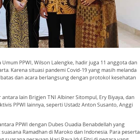
ua Umum PPWI, Wilson Lalengke, hadir juga 11 anggota dan
rta. Karena situasi pandemi Covid-19 yang masih melanda
batas dan acara berlangsung dengan protokol kesehatan
antara lain Brigjen TNI Albiner Sitompul, Ery Biyaya, dan
ktivis PPWI lainnya, seperti Ustadz Anton Susanto, Anggi
 antara PPWI dengan Dubes Ouadia Benabdellah yang
it suasana Ramadhan di Maroko dan Indonesia. Para peserta
uasana perayaan Hari Raya Idul Fitri di negara yang