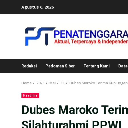
Skip
Agustus 6, 2026
to
content
Redaksi
Pedoman Siber
Tentang Kami
Daer
Home
2021
Mei
11
Dubes Maroko Terima Kunjungan 
Headline
Dubes Maroko Teri
Silahturahmi PPWI