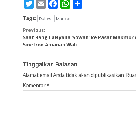
Twitter
Email
Facebook
WhatsApp
Share
Tags:
Dubes
Maroko
Continue
Previous:
Saat Bang LaNyalla ‘Sowan’ ke Pasar Makmur 
Reading
Sinetron Amanah Wali
Tinggalkan Balasan
Alamat email Anda tidak akan dipublikasikan.
Ruas
Komentar
*