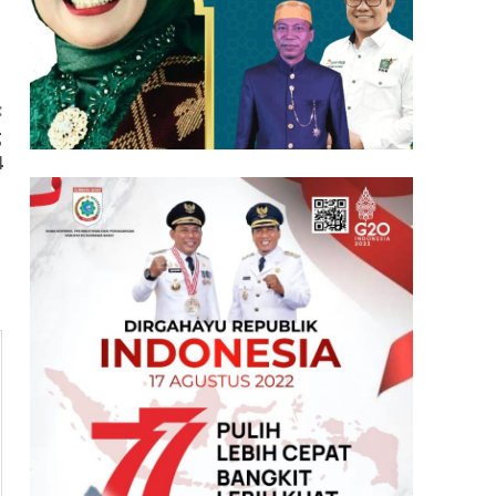
:
g
4