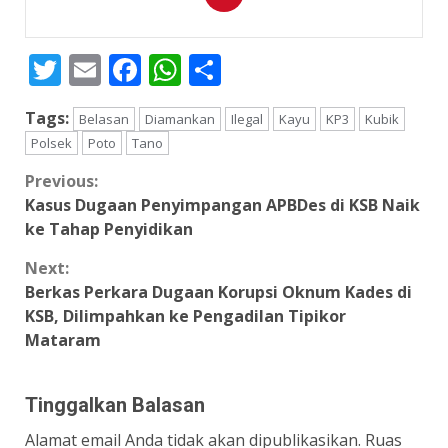
Twitter
Email
Facebook
WhatsApp
Share
Tags:
Belasan
Diamankan
Ilegal
Kayu
KP3
Kubik
Polsek
Poto
Tano
Continue
Previous:
Kasus Dugaan Penyimpangan APBDes di KSB Naik
Reading
ke Tahap Penyidikan
Next:
Berkas Perkara Dugaan Korupsi Oknum Kades di
KSB, Dilimpahkan ke Pengadilan Tipikor
Mataram
Tinggalkan Balasan
Alamat email Anda tidak akan dipublikasikan.
Ruas