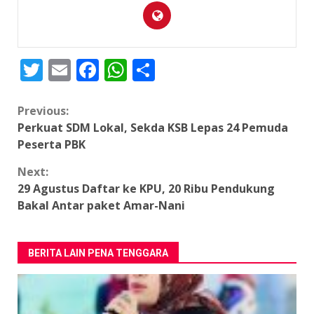
Twitter
Email
Facebook
WhatsApp
Share
Continue
Previous:
Perkuat SDM Lokal, Sekda KSB Lepas 24 Pemuda
Reading
Peserta PBK
Next:
29 Agustus Daftar ke KPU, 20 Ribu Pendukung
Bakal Antar paket Amar-Nani
BERITA LAIN PENA TENGGARA