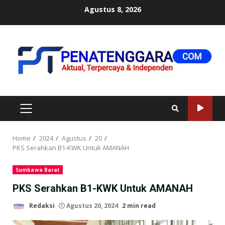
Skip
Agustus 8, 2026
to
content
PRIMARY
MENU
Home
2024
Agustus
20
PKS Serahkan B1-KWK Untuk AMANAH
Sumbawa Barat
PKS Serahkan B1-KWK Untuk AMANAH
Redaksi
Agustus 20, 2024
2 min read