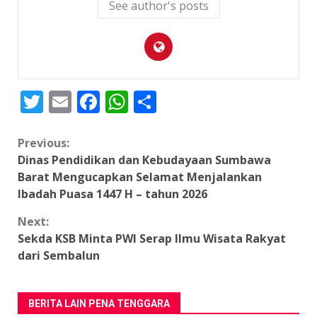
See author's posts
Twitter
Email
Facebook
WhatsApp
Share
Continue
Previous:
Dinas Pendidikan dan Kebudayaan Sumbawa
Reading
Barat Mengucapkan Selamat Menjalankan
Ibadah Puasa 1447 H – tahun 2026
Next:
Sekda KSB Minta PWI Serap Ilmu Wisata Rakyat
dari Sembalun
BERITA LAIN PENA TENGGARA