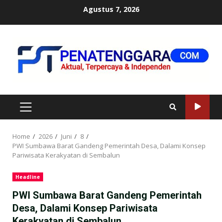
Skip
Agustus 7, 2026
to
content
PRIMARY
MENU
Home
2026
Juni
8
PWI Sumbawa Barat Gandeng Pemerintah Desa, Dalami Konsep
Pariwisata Kerakyatan di Sembalun
Headline
PWI Sumbawa Barat Gandeng Pemerintah
Desa, Dalami Konsep Pariwisata
Kerakyatan di Sembalun