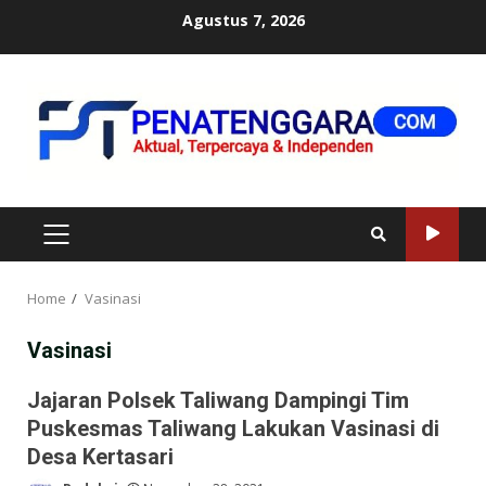
Skip
Agustus 7, 2026
to
content
PRIMARY
MENU
Home
Vasinasi
Vasinasi
Jajaran Polsek Taliwang Dampingi Tim
Puskesmas Taliwang Lakukan Vasinasi di
Desa Kertasari