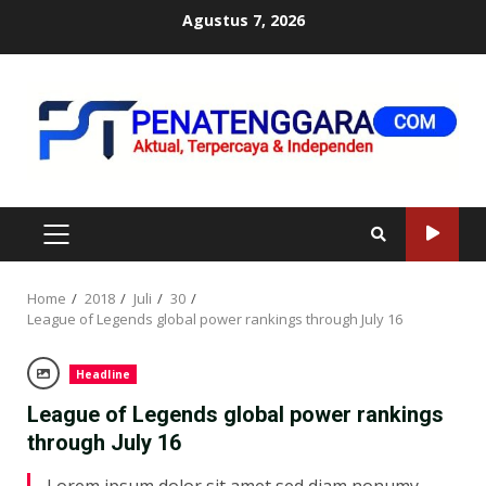
Skip
Agustus 7, 2026
to
content
PRIMARY
MENU
Home
2018
Juli
30
League of Legends global power rankings through July 16
Headline
League of Legends global power rankings
through July 16
Lorem ipsum dolor sit amet,sed diam nonumy