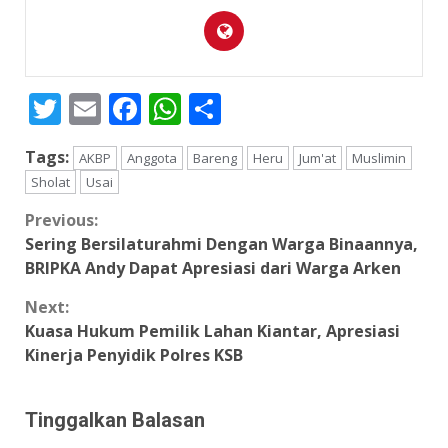
Twitter
Email
Facebook
WhatsApp
Share
Tags:
AKBP
Anggota
Bareng
Heru
Jum'at
Muslimin
Sholat
Usai
Continue
Previous:
Sering Bersilaturahmi Dengan Warga Binaannya,
Reading
BRIPKA Andy Dapat Apresiasi dari Warga Arken
Next:
Kuasa Hukum Pemilik Lahan Kiantar, Apresiasi
Kinerja Penyidik Polres KSB
Tinggalkan Balasan