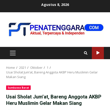
Skip
Agustus 8, 2026
to
content
PRIMARY
MENU
Home
2021
Oktober
1
Usai Sholat Jum’at, Bareng Anggota AKBP Heru Muslimin Gelar
Makan Siang
Sumbawa Barat
Usai Sholat Jum’at, Bareng Anggota AKBP
Heru Muslimin Gelar Makan Siang