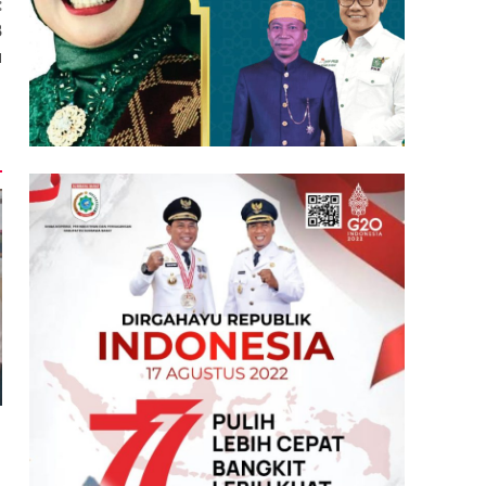
:
B
u