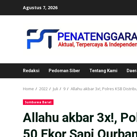
Skip
Agustus 7, 2026
to
content
Redaksi
Pedoman Siber
Tentang Kami
Daer
Home
2022
Juli
9
Allahu akbar 3x!, Polres KSB Distri
Sumbawa Barat
Allahu akbar 3x!, P
50 Ekor Sapi Qurba