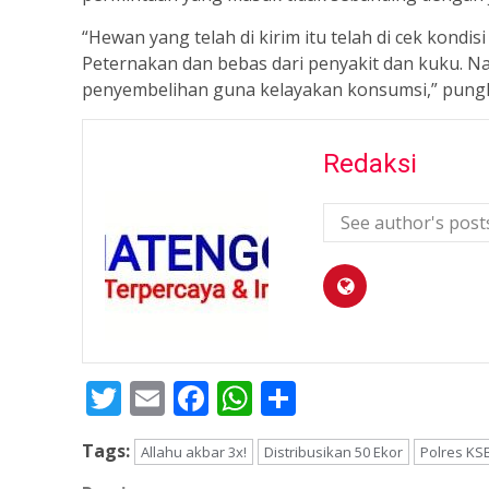
“Hewan yang telah di kirim itu telah di cek kondi
Peternakan dan bebas dari penyakit dan kuku. Nan
penyembelihan guna kelayakan konsumsi,” pungk
Redaksi
See author's post
Twitter
Email
Facebook
WhatsApp
Share
Tags:
Allahu akbar 3x!
Distribusikan 50 Ekor
Polres KS