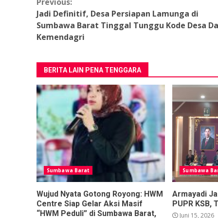
Continue
Previous:
Jadi Definitif, Desa Persiapan Lamunga di
Reading
Sumbawa Barat Tinggal Tunggu Kode Desa Da
Kemendagri
BERITA LAIN PENA TENGGARA
Sumbawa Barat
Sumbawa Ba
Wujud Nyata Gotong Royong: HWM
Armayadi Ja
Centre Siap Gelar Aksi Masif
PUPR KSB, 
“HWM Peduli” di Sumbawa Barat,
Juni 15, 2026