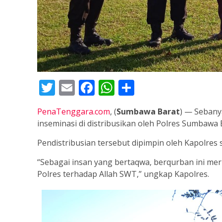
Twitter
Email
Facebook
WhatsApp
Share
PenaTenggara.com
, (
Sumbawa Barat
) — Sebanya
inseminasi di distribusikan oleh Polres Sumbawa 
Pendistribusian tersebut dipimpin oleh Kapolres 
“Sebagai insan yang bertaqwa, berqurban ini m
Polres terhadap Allah SWT,” ungkap Kapolres.