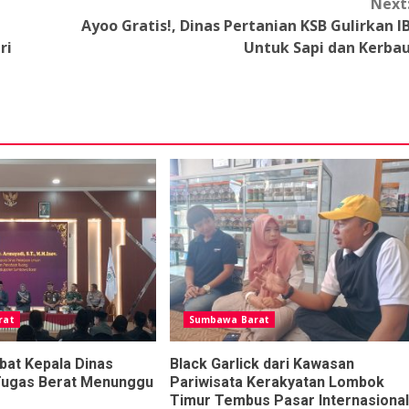
Next
Ayoo Gratis!, Dinas Pertanian KSB Gulirkan I
ri
Untuk Sapi dan Kerba
rat
Sumbawa Barat
bat Kepala Dinas
Black Garlick dari Kawasan
Tugas Berat Menunggu
Pariwisata Kerakyatan Lombok
Timur Tembus Pasar Internasional