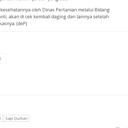
si kesehatannya oleh Dinas Pertanian melalui Bidang
ti, akan di cek kembali daging dan lainnya setelah
asnya. (deP)
s
B
Sapi Qurban