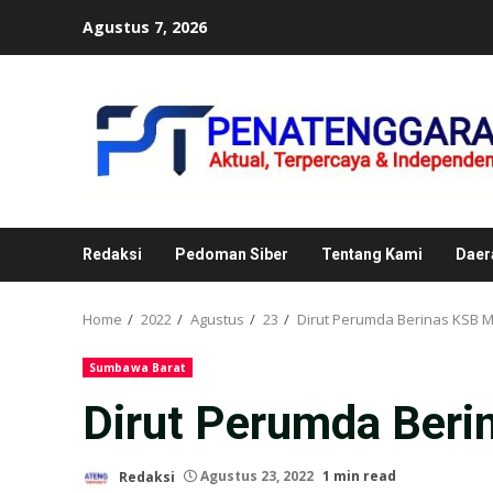
Skip
Agustus 7, 2026
to
content
Redaksi
Pedoman Siber
Tentang Kami
Daer
Home
2022
Agustus
23
Dirut Perumda Berinas KSB 
Sumbawa Barat
Dirut Perumda Ber
Redaksi
Agustus 23, 2022
1 min read