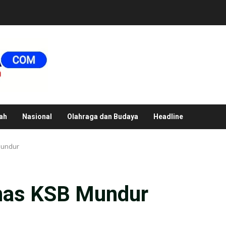
ah
Nasional
Olahraga dan Budaya
Headline
Mundur
inas KSB Mundur