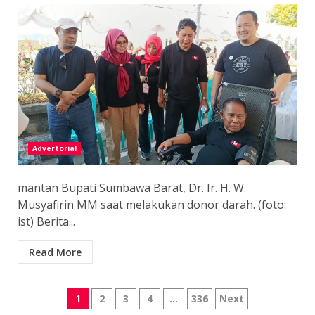
Advertorial
mantan Bupati Sumbawa Barat, Dr. Ir. H. W.
Musyafirin MM saat melakukan donor darah. (foto:
ist) Berita...
Read More
Paginasi
1
2
3
4
…
336
Next