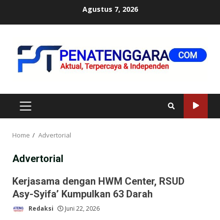
Skip
Agustus 7, 2026
to
content
PRIMARY
MENU
Home
Advertorial
Advertorial
Kerjasama dengan HWM Center, RSUD
Asy-Syifa’ Kumpulkan 63 Darah
Redaksi
Juni 22, 2026