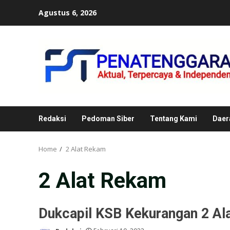
Skip
Agustus 6, 2026
to
content
Redaksi
Pedoman Siber
Tentang Kami
Daer
Home
2 Alat Rekam
2 Alat Rekam
Dukcapil KSB Kekurangan 2 A