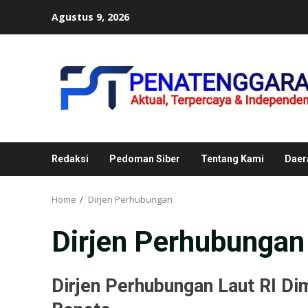
Skip
Agustus 9, 2026
to
content
Redaksi
Pedoman Siber
Tentang Kami
Daer
Home
Dirjen Perhubungan
Dirjen Perhubungan
Dirjen Perhubungan Laut RI Di