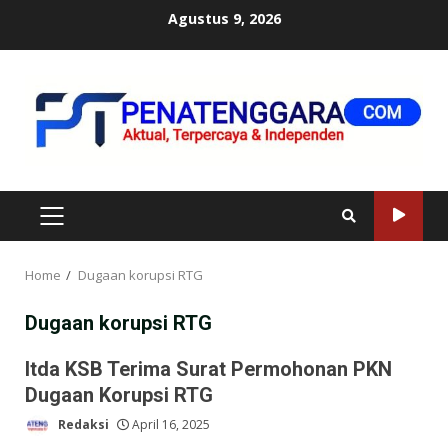
Skip
Agustus 9, 2026
to
content
PRIMARY
MENU
Home
Dugaan korupsi RTG
Dugaan korupsi RTG
Itda KSB Terima Surat Permohonan PKN
Dugaan Korupsi RTG
Redaksi
April 16, 2025