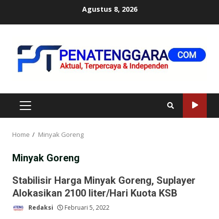
Skip
Agustus 8, 2026
to
content
PRIMARY
MENU
Home
Minyak Goreng
Minyak Goreng
Stabilisir Harga Minyak Goreng, Suplayer
Alokasikan 2100 liter/Hari Kuota KSB
Redaksi
Februari 5, 2022