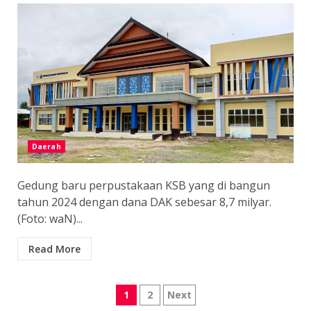
Daerah
Gedung baru perpustakaan KSB yang di bangun
tahun 2024 dengan dana DAK sebesar 8,7 milyar.
(Foto: waN)...
Read More
Paginasi
1
2
Next