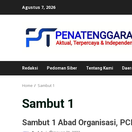
Skip
Agustus 7, 2026
to
content
Redaksi
Pedoman Siber
Tentang Kami
Daer
Home
Sambut 1
Sambut 1
Sambut 1 Abad Organisasi, PC