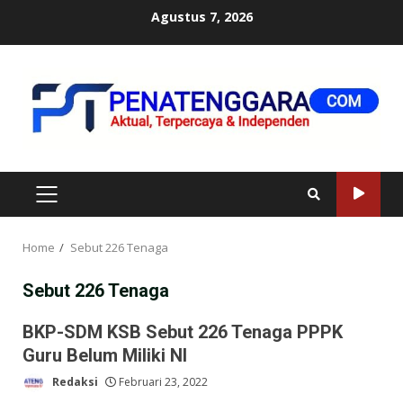
Skip
Agustus 7, 2026
to
content
PRIMARY
MENU
Home
Sebut 226 Tenaga
Sebut 226 Tenaga
BKP-SDM KSB Sebut 226 Tenaga PPPK
Guru Belum Miliki NI
Redaksi
Februari 23, 2022