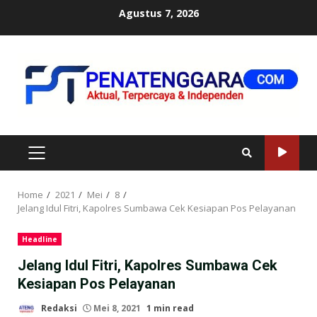
Skip
Agustus 7, 2026
to
content
PRIMARY
MENU
Home
2021
Mei
8
Jelang Idul Fitri, Kapolres Sumbawa Cek Kesiapan Pos Pelayanan
Headline
Jelang Idul Fitri, Kapolres Sumbawa Cek
Kesiapan Pos Pelayanan
Redaksi
Mei 8, 2021
1 min read