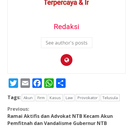
Redaksi
See author's posts
Twitter
Email
Facebook
WhatsApp
Share
Tags:
Akun
Firm
Kasus
Law
Provokator
Telusula
Continue
Previous:
Ramai Aktifis dan Advokat NTB Kecam Akun
Reading
Pemfitnah dan Vandalisme Gubernur NTB