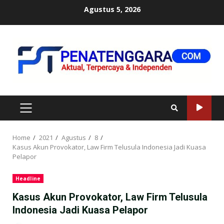
Skip
Agustus 5, 2026
to
content
PRIMARY
MENU
Home
2021
Agustus
8
Kasus Akun Provokator, Law Firm Telusula Indonesia Jadi Kuasa
Pelapor
Headline
Kasus Akun Provokator, Law Firm Telusula
Indonesia Jadi Kuasa Pelapor