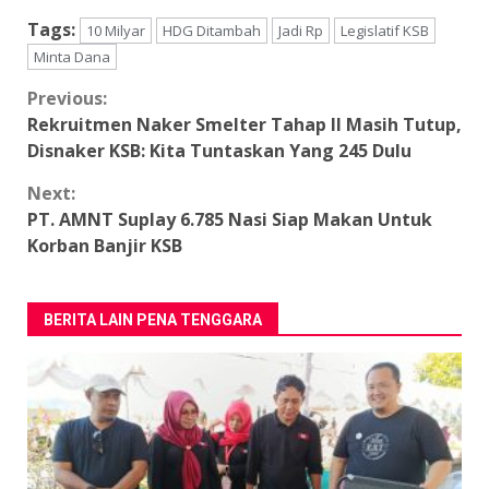
Tags:
10 Milyar
HDG Ditambah
Jadi Rp
Legislatif KSB
Minta Dana
Continue
Previous:
Rekruitmen Naker Smelter Tahap II Masih Tutup,
Reading
Disnaker KSB: Kita Tuntaskan Yang 245 Dulu
Next:
PT. AMNT Suplay 6.785 Nasi Siap Makan Untuk
Korban Banjir KSB
BERITA LAIN PENA TENGGARA