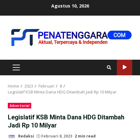
Skip
Agustus 10, 2026
to
content
PRIMARY
MENU
Home
2023
Februari
8
Legislatif KSB Minta Dana HDG Ditambah Jadi Rp 10 Milyar
Advertorial
Legislatif KSB Minta Dana HDG Ditambah
Jadi Rp 10 Milyar
Redaksi
Februari 8, 2023
2 min read