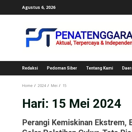
Skip
Agustus 6, 2026
to
content
Redaksi
Pedoman Siber
Tentang Kami
Daer
Home
2024
Mei
15
Hari:
15 Mei 2024
Perangi Kemiskinan Ekstrem,