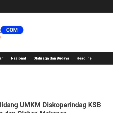
ah
Nasional
Olahraga dan Budaya
Headline
 Bidang UMKM Diskoperindag KSB