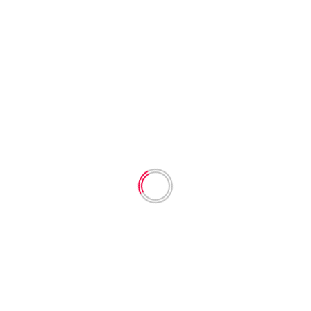
Olahraga dan Budaya
Klub Sepakbola Liga III di KSB Kesulitan Dapatkan
Jasa Pemain
Januari 19, 2025
Headline