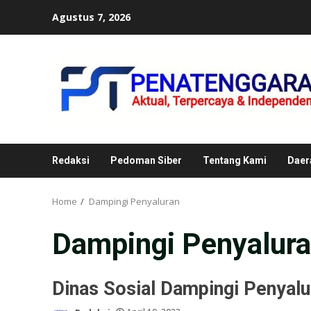
Skip
Agustus 7, 2026
to
content
Redaksi
Pedoman Siber
Tentang Kami
Daer
Home
Dampingi Penyaluran
Dampingi Penyalur
Dinas Sosial Dampingi Penyalu