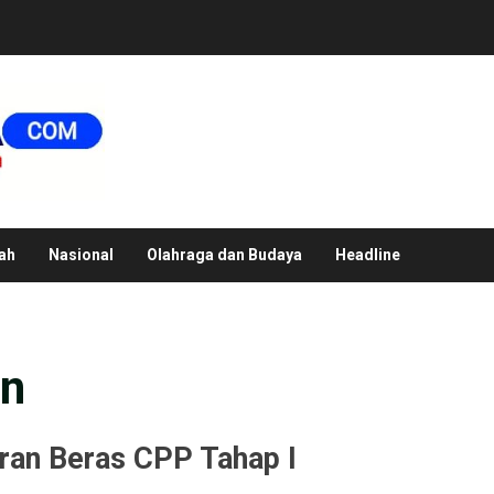
ah
Nasional
Olahraga dan Budaya
Headline
an
ran Beras CPP Tahap I