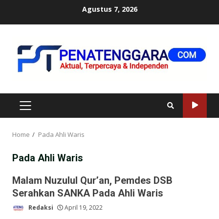
Skip
Agustus 7, 2026
to
content
PRIMARY
MENU
Home
Pada Ahli Waris
Pada Ahli Waris
Malam Nuzulul Qur’an, Pemdes DSB
Serahkan SANKA Pada Ahli Waris
Redaksi
April 19, 2022