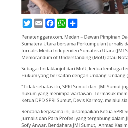
Twitter
Email
Facebook
WhatsApp
Share
Penatenggara.com, Medan – Dewan Pimpinan Daera
Sumatera Utara bersama Perkumpulan Jurnalis d
Jurnalis Media Independen Sumatera Utara (JMI
Memorandum of Understanding (MoU) atau Not
Sebagai tindaklanjut dari MoU, kedua lembaga t
Hukum yang berkaitan dengan Undang-Undang (
“Tidak sebatas itu, SPRI Sumut dan JMI Sumut j
hukum yang menimpa wartawan. Termasuk mempe
Ketua DPD SPRI Sumut, Devis Karmoy, melalui siar
Rencana kerjasama ini, disampaikan Ketua SPRI 
Jurnalis dan Para Profesi yang tergabung dalam J
Sofy Anwar, Bendahara JMI Sumut, Ahmad Kasim H