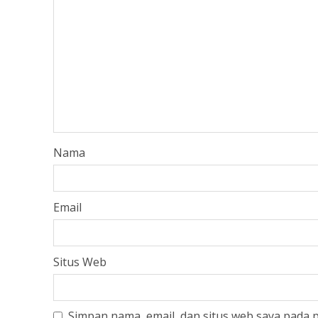
Nama
Email
Situs Web
Simpan nama, email, dan situs web saya pada 