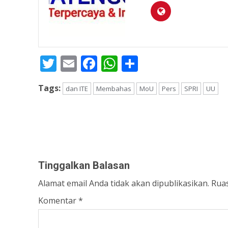
Twitter
Email
Facebook
WhatsApp
Share
Tags:
dan ITE
Membahas
MoU
Pers
SPRI
UU
Continue
Reading
Tinggalkan Balasan
Alamat email Anda tidak akan dipublikasikan.
Ruas
Komentar
*