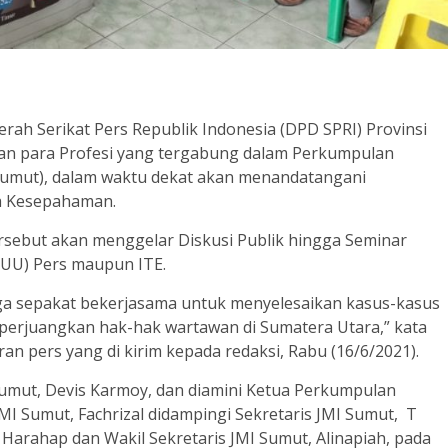
h Serikat Pers Republik Indonesia (DPD SPRI) Provinsi
an para Profesi yang tergabung dalam Perkumpulan
 Sumut), dalam waktu dekat akan menandatangani
a Kesepahaman.
ersebut akan menggelar Diskusi Publik hingga Seminar
UU) Pers maupun ITE.
uga sepakat bekerjasama untuk menyelesaikan kasus-kasus
rjuangkan hak-hak wartawan di Sumatera Utara,” kata
an pers yang di kirim kepada redaksi, Rabu (16/6/2021).
Sumut, Devis Karmoy, dan diamini Ketua Perkumpulan
MI Sumut, Fachrizal didampingi Sekretaris JMI Sumut, T
arahap dan Wakil Sekretaris JMI Sumut, Alinapiah, pada