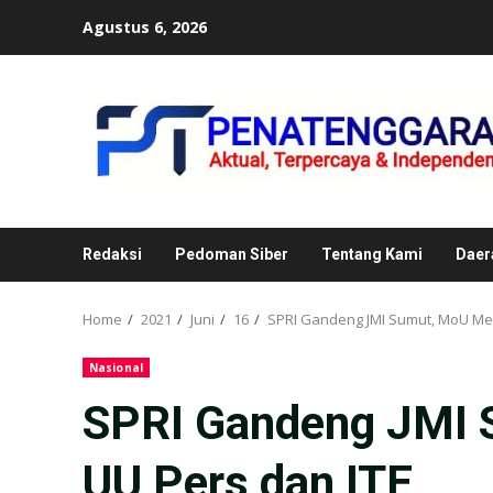
Skip
Agustus 6, 2026
to
content
Redaksi
Pedoman Siber
Tentang Kami
Daer
Home
2021
Juni
16
SPRI Gandeng JMI Sumut, MoU Me
Nasional
SPRI Gandeng JMI
UU Pers dan ITE