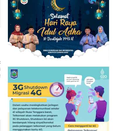
:
i
!