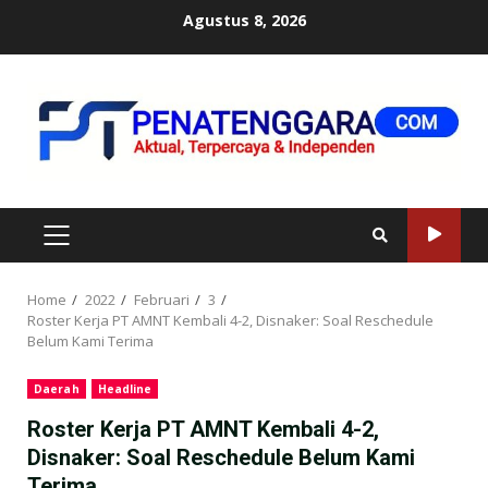
Skip
Agustus 8, 2026
to
content
PRIMARY
MENU
Home
2022
Februari
3
Roster Kerja PT AMNT Kembali 4-2, Disnaker: Soal Reschedule
Belum Kami Terima
Daerah
Headline
Roster Kerja PT AMNT Kembali 4-2,
Disnaker: Soal Reschedule Belum Kami
Terima