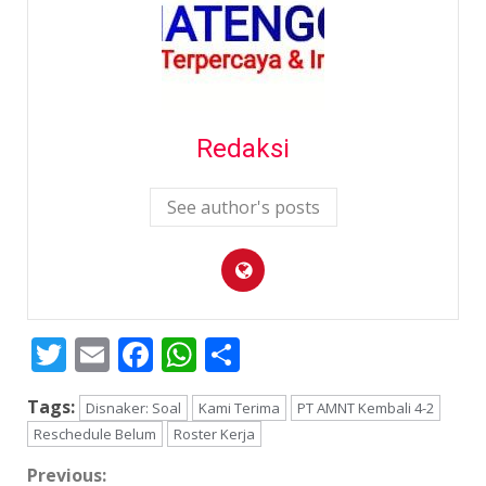
Redaksi
See author's posts
Twitter
Email
Facebook
WhatsApp
Share
Tags:
Disnaker: Soal
Kami Terima
PT AMNT Kembali 4-2
Reschedule Belum
Roster Kerja
Continue
Previous: