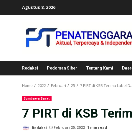
Skip
Agustus 8, 2026
to
content
Redaksi
Pedoman Siber
Tentang Kami
Daer
Home
2022
Februari
25
7 PIRT di KSB Terima Label Da
Sumbawa Barat
7 PIRT di KSB Terim
Redaksi
Februari 25, 2022
1 min read