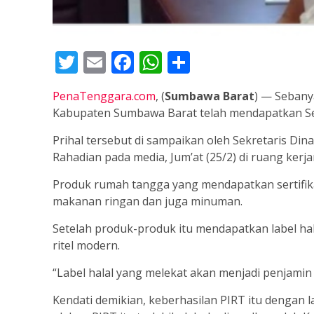
Twitter
Email
Facebook
WhatsApp
Share
PenaTenggara.com
, (
Sumbawa Barat
) — Sebany
Kabupaten Sumbawa Barat telah mendapatkan Serti
Prihal tersebut di sampaikan oleh Sekretaris Di
Rahadian pada media, Jum’at (25/2) di ruang kerja
Produk rumah tangga yang mendapatkan sertifikat
makanan ringan dan juga minuman.
Setelah produk-produk itu mendapatkan label hala
ritel modern.
“Label halal yang melekat akan menjadi penjamin
Kendati demikian, keberhasilan PIRT itu dengan la