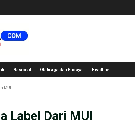
ah
Nasional
Olahraga dan Budaya
Headline
ri MUI
a Label Dari MUI