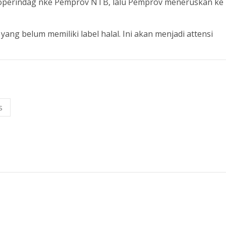
h Koperindag nke Pemprov NTB, lalu Pemprov meneruskan ke
ng belum memiliki label halal. Ini akan menjadi attensi
s