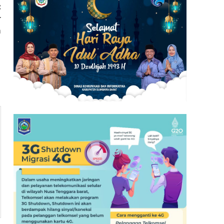
:
r
m