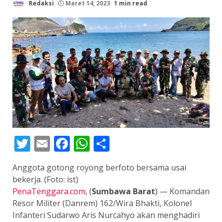
Redaksi
Maret 14, 2023
1 min read
Twitter
Email
Facebook
WhatsApp
Share
Anggota gotong royong berfoto bersama usai
bekerja. (Foto: ist)
PenaTenggara.com
, (
Sumbawa Barat
) — Komandan
Resor Militer (Danrem) 162/Wira Bhakti, Kolonel
Infanteri Sudarwo Aris Nurcahyo akan menghadiri