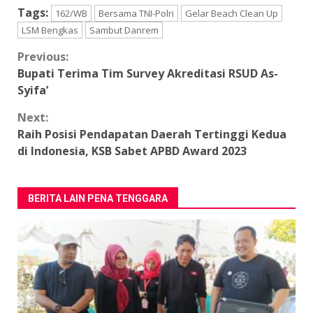
Tags:
162/WB
Bersama TNI-Polri
Gelar Beach Clean Up
LSM Bengkas
Sambut Danrem
Continue
Previous:
Bupati Terima Tim Survey Akreditasi RSUD As-
Reading
Syifa’
Next:
Raih Posisi Pendapatan Daerah Tertinggi Kedua
di Indonesia, KSB Sabet APBD Award 2023
BERITA LAIN PENA TENGGARA