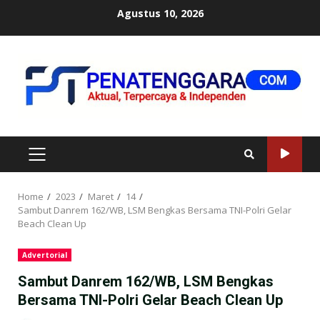
Skip
Agustus 10, 2026
to
content
PRIMARY
MENU
Home
2023
Maret
14
Sambut Danrem 162/WB, LSM Bengkas Bersama TNI-Polri Gelar
Beach Clean Up
Advertorial
Sambut Danrem 162/WB, LSM Bengkas
Bersama TNI-Polri Gelar Beach Clean Up