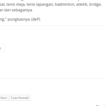
al, tenis meja, tenis lapangan, badminton, atletik, bridge,
an lain sebagainya.
ang,” pungkasnya. (deP)
s
Stori
Tuan Rumah