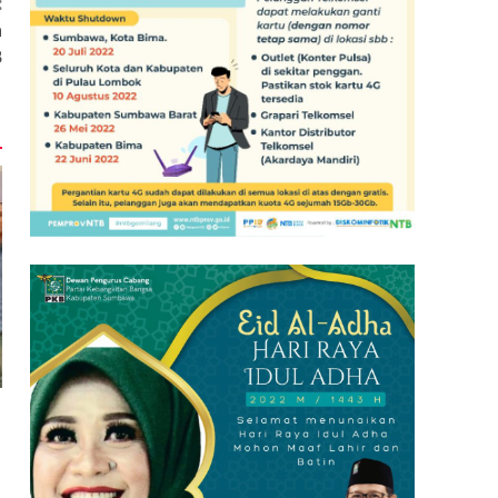
:
a
B