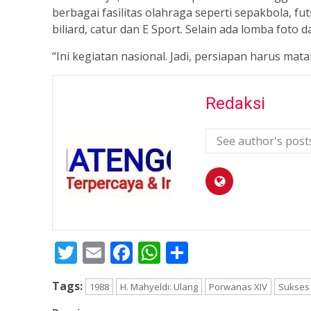
berbagai fasilitas olahraga seperti sepakbola, futs
biliard, catur dan E Sport. Selain ada lomba foto d
“Ini kegiatan nasional. Jadi, persiapan harus mat
Redaksi
See author's post
Twitter
Email
Facebook
WhatsApp
Share
Tags:
1988
H. Mahyeldi: Ulang
Porwanas XIV
Sukses 