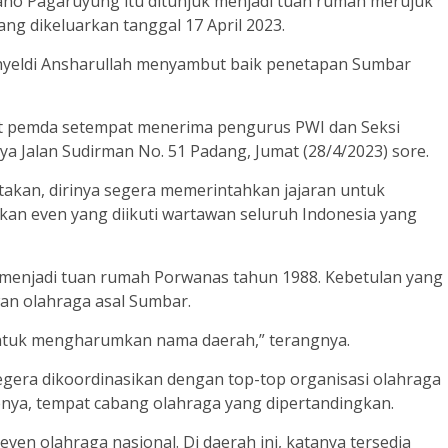
stano Pagaruyung itu ditunjuk menjadi tuan rumah merujuk
g dikeluarkan tanggal 17 April 2023.
hyeldi Ansharullah menyambut baik penetapan Sumbar
aat pemda setempat menerima pengurus PWI dan Seksi
 Jalan Sudirman No. 51 Padang, Jumat (28/4/2023) sore.
kan, dirinya segera memerintahkan jajaran untuk
an even yang diikuti wartawan seluruh Indonesia yang
h menjadi tuan rumah Porwanas tahun 1988. Kebetulan yang
wan olahraga asal Sumbar.
g untuk mengharumkan nama daerah,” terangnya.
era dikoordinasikan dengan top-top organisasi olahraga
enya, tempat cabang olahraga yang dipertandingkan.
n olahraga nasional. Di daerah ini, katanya tersedia