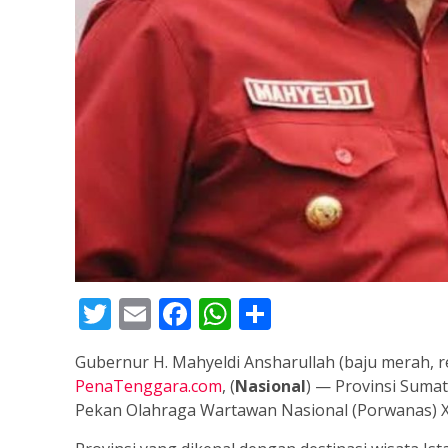
Twitter
Email
Facebook
WhatsApp
Share
Gubernur H. Mahyeldi Ansharullah (baju merah,
PenaTenggara.com
, (
Nasional
) — Provinsi Suma
Pekan Olahraga Wartawan Nasional (Porwanas) 