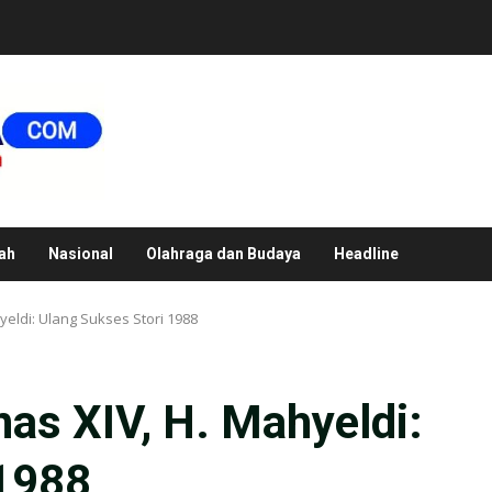
ah
Nasional
Olahraga dan Budaya
Headline
eldi: Ulang Sukses Stori 1988
s XIV, H. Mahyeldi:
 1988