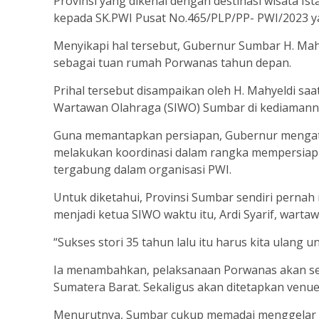
Provinsi yang dikenal dengan destinasi wisata I
kepada SK.PWI Pusat No.465/PLP/PP- PWI/2023 yan
Menyikapi hal tersebut, Gubernur Sumbar H. Ma
sebagai tuan rumah Porwanas tahun depan.
Prihal tersebut disampaikan oleh H. Mahyeldi s
Wartawan Olahraga (SIWO) Sumbar di kediamannya
Guna memantapkan persiapan, Gubernur mengata
melakukan koordinasi dalam rangka mempersiapk
tergabung dalam organisasi PWI.
Untuk diketahui, Provinsi Sumbar sendiri perna
menjadi ketua SIWO waktu itu, Ardi Syarif, warta
“Sukses stori 35 tahun lalu itu harus kita ulan
Ia menambahkan, pelaksanaan Porwanas akan seg
Sumatera Barat. Sekaligus akan ditetapkan venu
Menurutnya, Sumbar cukup memadai menggelar eve