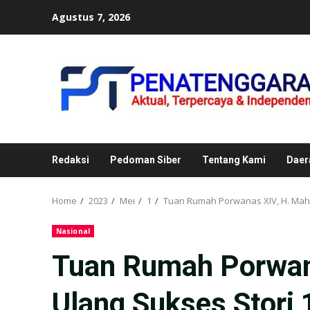
Skip
Agustus 7, 2026
to
content
Redaksi
Pedoman Siber
Tentang Kami
Daer
Home
2023
Mei
1
Tuan Rumah Porwanas XIV, H. Mahy
Nasional
Tuan Rumah Porwana
Ulang Sukses Stori