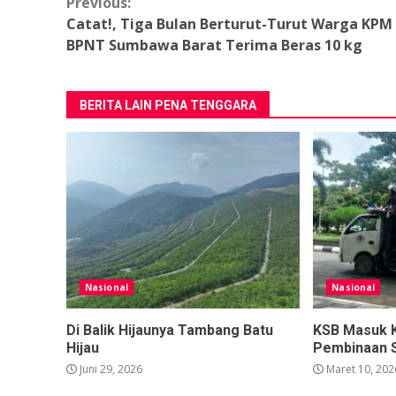
Continue
Previous:
Catat!, Tiga Bulan Berturut-Turut Warga KPM
Reading
BPNT Sumbawa Barat Terima Beras 10 kg
BERITA LAIN PENA TENGGARA
Nasional
Nasional
Di Balik Hijaunya Tambang Batu
KSB Masuk 
Hijau
Pembinaan 
Juni 29, 2026
Maret 10, 202