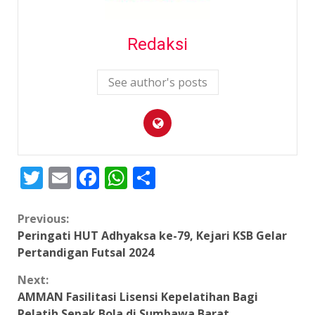
Redaksi
See author's posts
Twitter
Email
Facebook
WhatsApp
Share
Continue
Previous:
Peringati HUT Adhyaksa ke-79, Kejari KSB Gelar
Reading
Pertandigan Futsal 2024
Next:
AMMAN Fasilitasi Lisensi Kepelatihan Bagi
Pelatih Sepak Bola di Sumbawa Barat