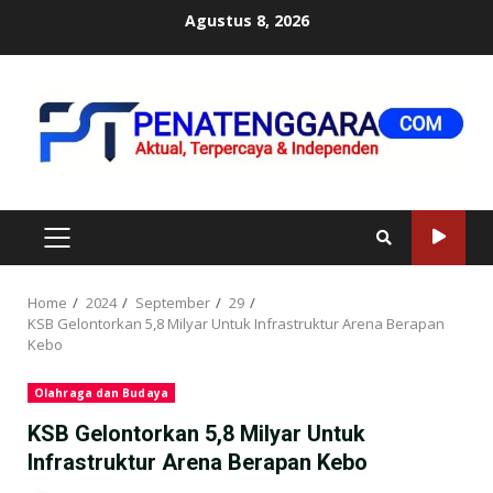
Skip
Agustus 8, 2026
to
content
PRIMARY
MENU
Home
2024
September
29
KSB Gelontorkan 5,8 Milyar Untuk Infrastruktur Arena Berapan
Kebo
Olahraga dan Budaya
KSB Gelontorkan 5,8 Milyar Untuk
Infrastruktur Arena Berapan Kebo