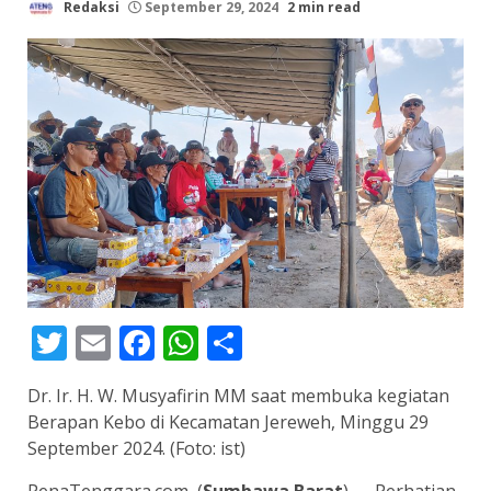
Redaksi
September 29, 2024
2 min read
Twitter
Email
Facebook
WhatsApp
Share
Dr. Ir. H. W. Musyafirin MM saat membuka kegiatan
Berapan Kebo di Kecamatan Jereweh, Minggu 29
September 2024. (Foto: ist)
PenaTenggara.com, (
Sumbawa Barat
) — Perhatian