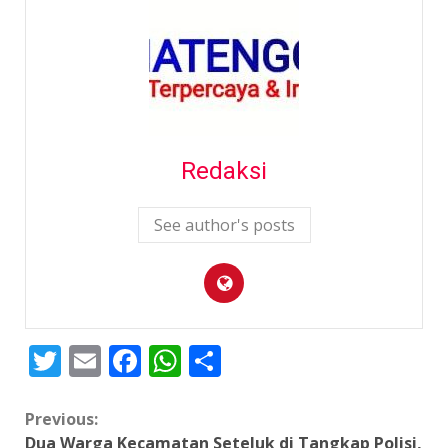
Redaksi
See author's posts
Twitter
Email
Facebook
WhatsApp
Share
Continue
Previous:
Dua Warga Kecamatan Seteluk di Tangkap Polisi,