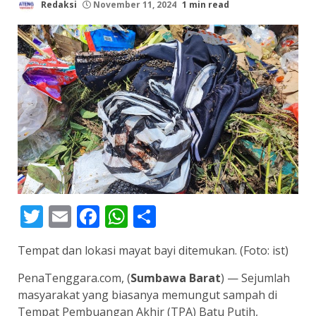
Redaksi
November 11, 2024
1 min read
Twitter
Email
Facebook
WhatsApp
Share
Tempat dan lokasi mayat bayi ditemukan. (Foto: ist)
PenaTenggara.com, (
Sumbawa Barat
) — Sejumlah
masyarakat yang biasanya memungut sampah di
Tempat Pembuangan Akhir (TPA) Batu Putih,