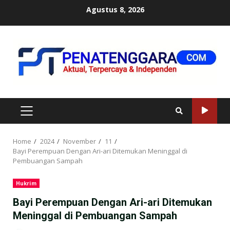
Skip
Agustus 8, 2026
to
content
PRIMARY
MENU
Home
2024
November
11
Bayi Perempuan Dengan Ari-ari Ditemukan Meninggal di
Pembuangan Sampah
Hukrim
Bayi Perempuan Dengan Ari-ari Ditemukan
Meninggal di Pembuangan Sampah