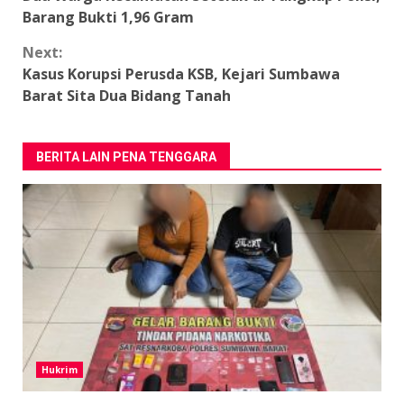
Reading
Barang Bukti 1,96 Gram
Next:
Kasus Korupsi Perusda KSB, Kejari Sumbawa
Barat Sita Dua Bidang Tanah
BERITA LAIN PENA TENGGARA
Hukrim