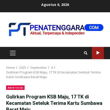
Skip
Agustus 6, 2026
to
content
PRIMARY
MENU
Home
2025
September
4
Gulirkan Program KSB Maju, 17 TK di Kecamatan Seteluk Terima
Kartu Sumbawa Barat Maju
Advertorial
Gulirkan Program KSB Maju, 17 TK di
Kecamatan Seteluk Terima Kartu Sumbawa
Barat Maju