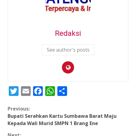
Redaksi
See author's posts
Twitter
Email
Facebook
WhatsApp
Share
Continue
Previous:
Bupati Serahkan Kartu Sumbawa Barat Maju
Reading
Kepada Wali Murid SMPN 1 Brang Ene
Next: