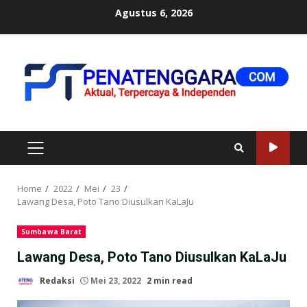
Skip
Agustus 6, 2026
to
content
PRIMARY
MENU
Home
2022
Mei
23
Lawang Desa, Poto Tano Diusulkan KaLaJu
Sumbawa Barat
Lawang Desa, Poto Tano Diusulkan KaLaJu
Redaksi
Mei 23, 2022
2 min read