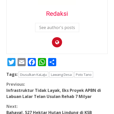
Redaksi
See author's posts
Twitter
Email
Facebook
WhatsApp
Share
Tags:
Diusulkan KaLaJu
Lawang Desa
Poto Tano
Continue
Previous:
Infrastruktur Tidak Layak, Eks Proyek APBN di
Reading
Labuan Lalar Telan Usulan Rehab 7 Milyar
Next:
Bahaya!, 527 Hektar Hutan Lindung di KSB