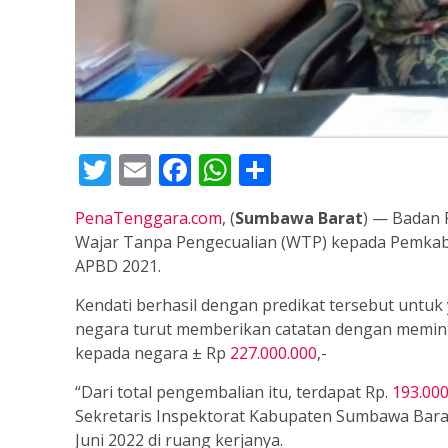
Twitter
Email
Facebook
WhatsApp
Share
PenaTenggara.com
, (
Sumbawa Barat
) — Badan 
Wajar Tanpa Pengecualian (WTP) kepada Pemkab 
APBD 2021.
Kendati berhasil dengan predikat tersebut untuk 
negara turut memberikan catatan dengan memin
kepada negara ± Rp
227.000.000
,-
“Dari total pengembalian itu, terdapat Rp.
193.000
Sekretaris Inspektorat Kabupaten Sumbawa Barat
Juni 2022 di ruang kerjanya.