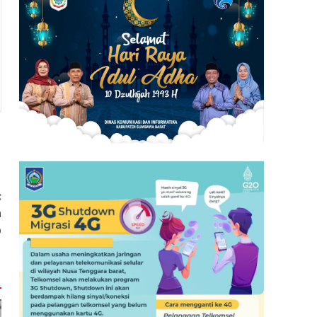
:
h
p