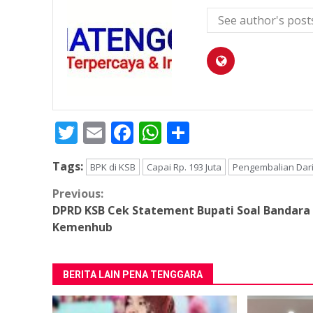
See author's post
Twitter
Email
Facebook
WhatsApp
Share
Tags:
BPK di KSB
Capai Rp. 193 Juta
Pengembalian Dar
Continue
Previous:
DPRD KSB Cek Statement Bupati Soal Bandara
Reading
Kemenhub
BERITA LAIN PENA TENGGARA