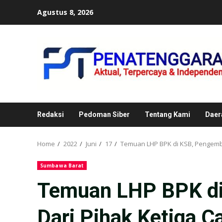
Skip
Agustus 8, 2026
to
content
Redaksi
Pedoman Siber
Tentang Kami
Daer
Home
2022
Juni
17
Temuan LHP BPK di KSB, Pengembal
Sumbawa Barat
Temuan LHP BPK di
Dari Pihak Ketiga C