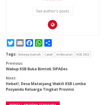
See author's posts
Twitter
Email
Facebook
WhatsApp
Share
Tags:
Belanja Daerah
Catat!
Ini Besaran
KSB 2023
Continue
Previous:
Wabup KSB Buka Bimtek SIPADes
Reading
Next:
Hebat!, Desa Mataiyang Wakili KSB Lomba
Posyandu Keluarga Tingkat Provinsi