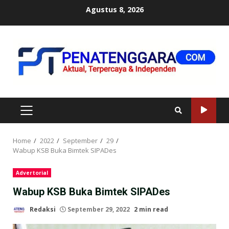
Skip
Agustus 8, 2026
to
content
PRIMARY
MENU
Home
2022
September
29
Wabup KSB Buka Bimtek SIPADes
Advertorial
Wabup KSB Buka Bimtek SIPADes
Redaksi
September 29, 2022
2 min read