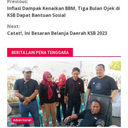
Continue
Previous:
Inflasi Dampak Kenaikan BBM, Tiga Bulan Ojek di
Reading
KSB Dapat Bantuan Sosial
Next:
Catat!, Ini Besaran Belanja Daerah KSB 2023
BERITA LAIN PENA TENGGARA
Advertorial