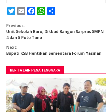
Twitter
Email
Facebook
WhatsApp
Share
Continue
Previous:
Unit Sekolah Baru, Dikbud Bangun Sarpras SMPN
Reading
4 dan 5 Poto Tano
Next:
Bupati KSB Hentikan Sementara Forum Yasinan
BERITA LAIN PENA TENGGARA