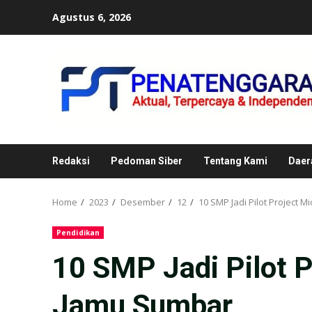
Skip
Agustus 6, 2026
to
content
Redaksi
Pedoman Siber
Tentang Kami
Daer
Home
2023
Desember
12
10 SMP Jadi Pilot Project 
Pendidikan
10 SMP Jadi Pilot P
Jamu Sumbar