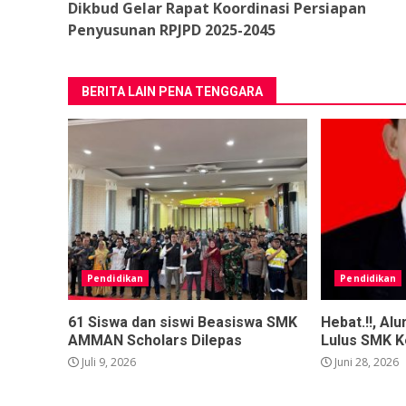
Dikbud Gelar Rapat Koordinasi Persiapan
Reading
Penyusunan RPJPD 2025-2045
BERITA LAIN PENA TENGGARA
Pendidikan
Pendidikan
61 Siswa dan siswi Beasiswa SMK
Hebat.!!, A
AMMAN Scholars Dilepas
Lulus SMK 
Juli 9, 2026
Juni 28, 2026