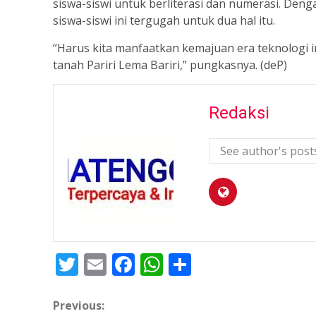
siswa-siswi untuk berliterasi dan numerasi. Deng
siswa-siswi ini tergugah untuk dua hal itu.
“Harus kita manfaatkan kemajuan era teknologi i
tanah Pariri Lema Bariri,” pungkasnya. (deP)
Redaksi
See author's post
Twitter
Email
Facebook
WhatsApp
Share
Continue
Previous: