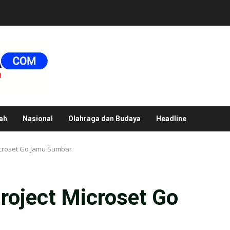
ah
Nasional
Olahraga dan Budaya
Headline
Microset Go Jamu Sumbar
roject Microset Go