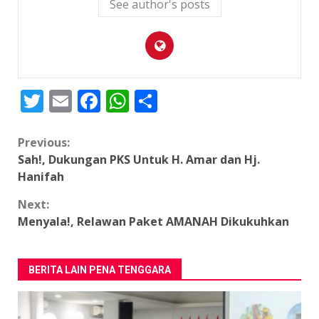
See author's posts
Twitter
Email
Facebook
WhatsApp
Share
Continue
Previous:
Sah!, Dukungan PKS Untuk H. Amar dan Hj.
Reading
Hanifah
Next:
Menyala!, Relawan Paket AMANAH Dikukuhkan
BERITA LAIN PENA TENGGARA