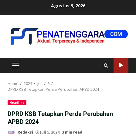
Skip
Agustus 9, 2026
to
content
PRIMARY
MENU
Home
2024
Juli
5
DPRD KSB Tetapkan Perda Perubahan APBD 2024
Headline
DPRD KSB Tetapkan Perda Perubahan
APBD 2024
Redaksi
Juli 5, 2024
3 min read