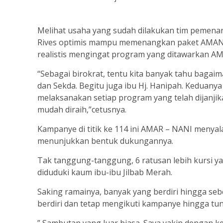
Melihat usaha yang sudah dilakukan tim pemen
Rives optimis mampu memenangkan paket AMANAH
realistis mengingat program yang ditawarkan A
“Sebagai birokrat, tentu kita banyak tahu bagai
dan Sekda. Begitu juga ibu Hj. Hanipah. Keduan
melaksanakan setiap program yang telah dijanjik
mudah diraih,”cetusnya.
Kampanye di titik ke 114 ini AMAR – NANI meny
menunjukkan bentuk dukungannya.
Tak tanggung-tanggung, 6 ratusan lebih kursi yan
diduduki kaum ibu-ibu Jilbab Merah.
Saking ramainya, banyak yang berdiri hingga sebe
berdiri dan tetap mengikuti kampanye hingga tun
” Sambutan yang luar biasa. Saya yakin dengan ke