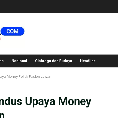
ah
Nasional
Olahraga dan Budaya
Headline
aya Money Politik Paslon Lawan
Endus Upaya Money
n