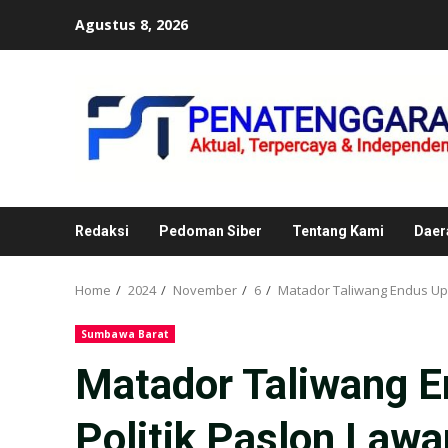
Skip
Agustus 8, 2026
to
content
Redaksi
Pedoman Siber
Tentang Kami
Daer
Home
2024
November
6
Matador Taliwang Endus Up
Sumbawa Barat
Matador Taliwang 
Politik Paslon Lawa