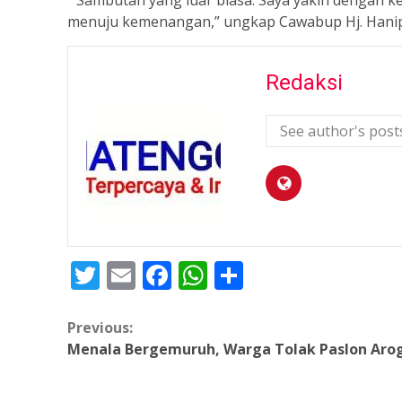
menuju kemenangan,” ungkap Cawabup Hj. Hanip
Redaksi
See author's post
Twitter
Email
Facebook
WhatsApp
Share
Continue
Previous:
Menala Bergemuruh, Warga Tolak Paslon Ar
Reading