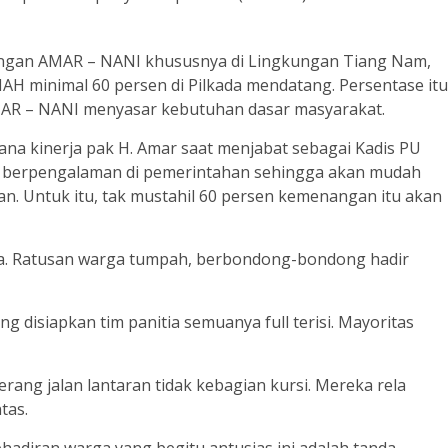
angan AMAR – NANI khususnya di Lingkungan Tiang Nam,
 minimal 60 persen di Pilkada mendatang. Persentase itu
MAR – NANI menyasar kebutuhan dasar masyarakat.
mana kinerja pak H. Amar saat menjabat sebagai Kadis PU
ya berpengalaman di pemerintahan sehingga akan mudah
an. Untuk itu, tak mustahil 60 persen kemenangan itu akan
ala. Ratusan warga tumpah, berbondong-bondong hadir
g disiapkan tim panitia semuanya full terisi. Mayoritas
rang jalan lantaran tidak kebagian kursi. Mereka rela
tas.
hadiran warga yang begitu antusias ini adalah tanda