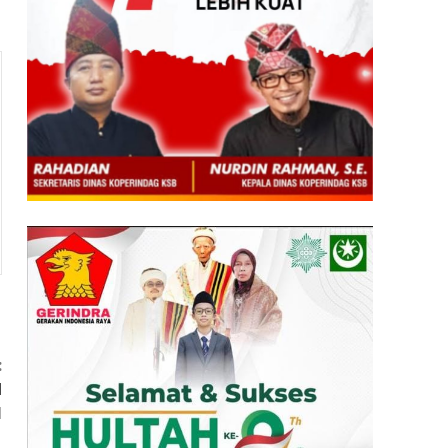
:
d
I