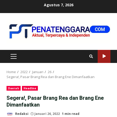
Skip
Agustus 7, 2026
to
content
PRIMARY
MENU
Home
2022
Januari
26
Segera!, Pasar Brang Rea dan Brang Ene Dimanfaatkan
Daerah
Headline
Segera!, Pasar Brang Rea dan Brang Ene
Dimanfaatkan
Redaksi
Januari 26, 2022
1 min read