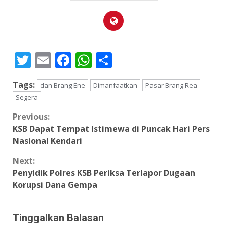
Twitter
Email
Facebook
WhatsApp
Share
Tags:
dan Brang Ene
Dimanfaatkan
Pasar Brang Rea
Segera
Continue
Previous:
KSB Dapat Tempat Istimewa di Puncak Hari Pers
Reading
Nasional Kendari
Next:
Penyidik Polres KSB Periksa Terlapor Dugaan
Korupsi Dana Gempa
Tinggalkan Balasan