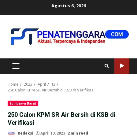
Skip
Agustus 6, 2026
to
content
PRIMARY
MENU
Home
2023
April
13
250 Calon KPM SR Air Bersih di KSB di Verifikasi
Sumbawa Barat
250 Calon KPM SR Air Bersih di KSB di
Verifikasi
Redaksi
April 13, 2023
2 min read