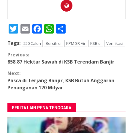
Twitter
Email
Facebook
WhatsApp
Share
Tags:
250 Calon
Bersih di
KPM SR Air
KSB di
Verifikasi
Continue
Previous:
858,87 Hektar Sawah di KSB Terendam Banjir
Reading
Next:
Pasca di Terjang Banjir, KSB Butuh Anggaran
Penanganan 120 Milyar
BERITA LAIN PENA TENGGARA