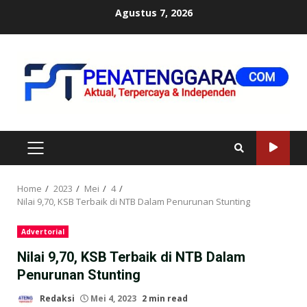
Skip
Agustus 7, 2026
to
content
PRIMARY
MENU
Home
2023
Mei
4
Nilai 9,70, KSB Terbaik di NTB Dalam Penurunan Stunting
Advertorial
Nilai 9,70, KSB Terbaik di NTB Dalam
Penurunan Stunting
Redaksi
Mei 4, 2023
2 min read