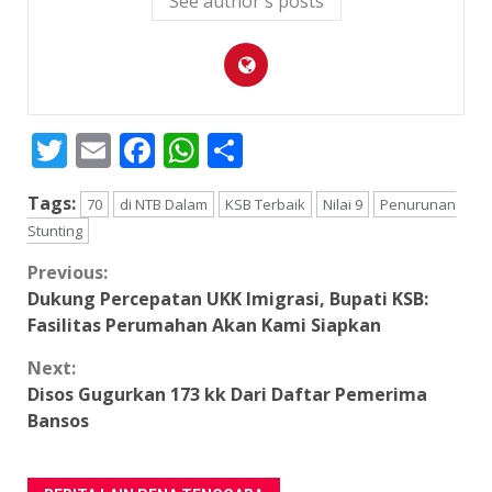
See author's posts
Twitter
Email
Facebook
WhatsApp
Share
Tags:
70
di NTB Dalam
KSB Terbaik
Nilai 9
Penurunan
Stunting
Continue
Previous:
Dukung Percepatan UKK Imigrasi, Bupati KSB:
Reading
Fasilitas Perumahan Akan Kami Siapkan
Next:
Disos Gugurkan 173 kk Dari Daftar Pemerima
Bansos