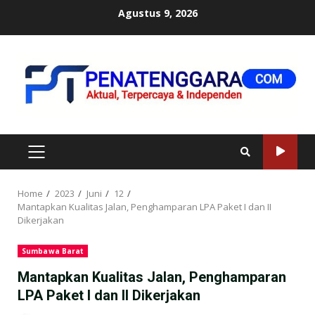
Skip
Agustus 9, 2026
to
content
PRIMARY
MENU
Home
2023
Juni
12
Mantapkan Kualitas Jalan, Penghamparan LPA Paket I dan II
Dikerjakan
Sumbawa Barat
Mantapkan Kualitas Jalan, Penghamparan
LPA Paket I dan II Dikerjakan