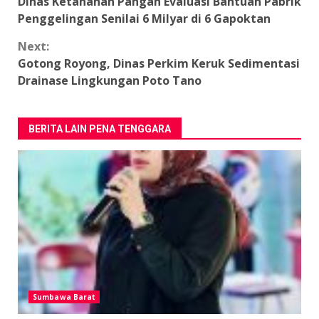
Dinas Ketahanan Pangan Evaluasi Bantuan Pabrik
Reading
Penggelingan Senilai 6 Milyar di 6 Gapoktan
Next:
Gotong Royong, Dinas Perkim Keruk Sedimentasi
Drainase Lingkungan Poto Tano
BERITA LAIN PENA TENGGARA
Sumbawa Barat