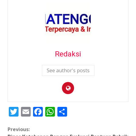
Redaksi
See author's posts
Twitter
Email
Facebook
WhatsApp
Share
Continue
Previous: