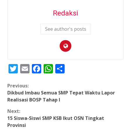
Redaksi
See author's posts
Twitter
Email
Facebook
WhatsApp
Share
Continue
Previous:
Dikbud Imbau Semua SMP Tepat Waktu Lapor
Reading
Realisasi BOSP Tahap I
Next:
15 Siswa-Siswi SMP KSB Ikut OSN Tingkat
Provinsi