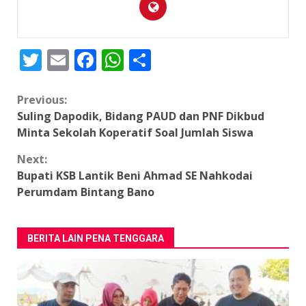
Twitter
Email
Facebook
WhatsApp
Share
Continue
Previous:
Suling Dapodik, Bidang PAUD dan PNF Dikbud
Reading
Minta Sekolah Koperatif Soal Jumlah Siswa
Next:
Bupati KSB Lantik Beni Ahmad SE Nahkodai
Perumdam Bintang Bano
BERITA LAIN PENA TENGGARA