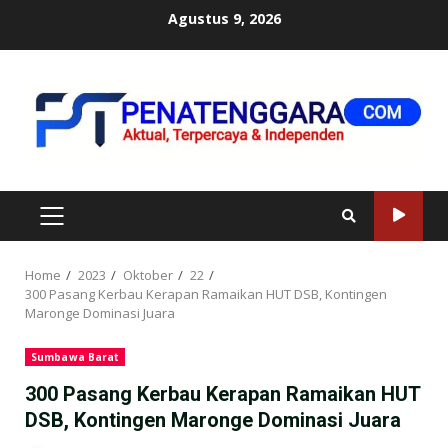
Skip
Agustus 9, 2026
to
content
PRIMARY
MENU
Home
2023
Oktober
22
300 Pasang Kerbau Kerapan Ramaikan HUT DSB, Kontingen
Maronge Dominasi Juara
Sumbawa Barat
300 Pasang Kerbau Kerapan Ramaikan HUT
DSB, Kontingen Maronge Dominasi Juara