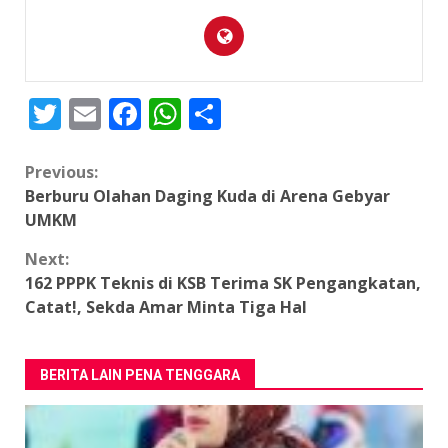
Twitter
Email
Facebook
WhatsApp
Share
Continue
Previous:
Berburu Olahan Daging Kuda di Arena Gebyar
Reading
UMKM
Next:
162 PPPK Teknis di KSB Terima SK Pengangkatan,
Catat!, Sekda Amar Minta Tiga Hal
BERITA LAIN PENA TENGGARA