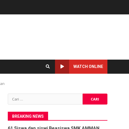
WATCH ONLINE
aan
Cari
untuk:
BREAKING NEWS
61 Siswa dan siswi Beasiswa SMK AMMAN