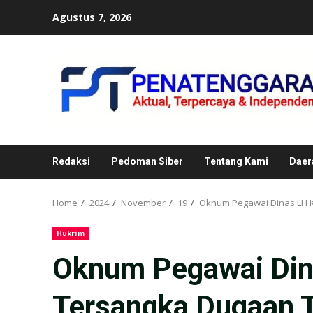
Skip
Agustus 7, 2026
to
content
Redaksi
Pedoman Siber
Tentang Kami
Daer
Home
2024
November
19
Oknum Pegawai Dinas LH K
Hukrim
Oknum Pegawai Din
Tersangka Dugaan Ti