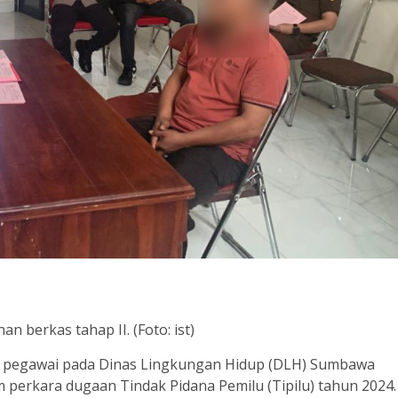
 berkas tahap II. (Foto: ist)
 pegawai pada Dinas Lingkungan Hidup (DLH) Sumbawa
am perkara dugaan Tindak Pidana Pemilu (Tipilu) tahun 2024.