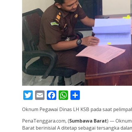
Twitter
Email
Facebook
WhatsApp
Share
Oknum Pegawai Dinas LH KSB pada saat pelimpahan
PenaTenggara.com, (
Sumbawa Barat
) — Oknum
Barat berinisial A ditetap sebagai tersangka dal