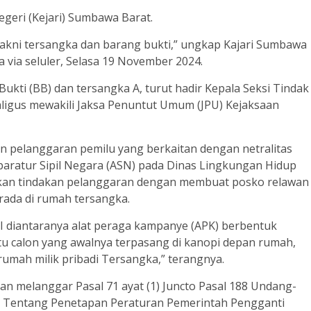
Negeri (Kejari) Sumbawa Barat.
yakni tersangka dan barang bukti,” ungkap Kajari Sumbawa
a via seluler, Selasa 19 November 2024.
kti (BB) dan tersangka A, turut hadir Kepala Seksi Tindak
aligus mewakili Jaksa Penuntut Umum (JPU) Kejaksaan
an pelanggaran pemilu yang berkaitan dengan netralitas
aratur Sipil Negara (ASN) pada Dinas Lingkungan Hidup
kan tindakan pelanggaran dengan membuat posko relawan
ada di rumah tersangka.
II diantaranya alat peraga kampanye (APK) berbentuk
u calon yang awalnya terpasang di kanopi depan rumah,
rumah milik pribadi Tersangka,” terangnya.
an melanggar Pasal 71 ayat (1) Juncto Pasal 188 Undang-
 Tentang Penetapan Peraturan Pemerintah Pengganti