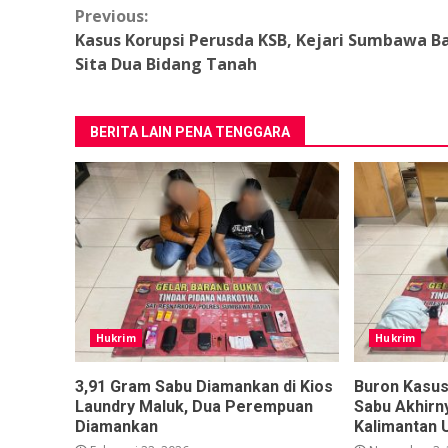
Continue
Previous:
Kasus Korupsi Perusda KSB, Kejari Sumbawa B
Reading
Sita Dua Bidang Tanah
BERITA LAIN PENA TENGGARA
Hukrim
Hukrim
3,91 Gram Sabu Diamankan di Kios
Buron Kasu
Laundry Maluk, Dua Perempuan
Sabu Akhirn
Diamankan
Kalimantan 