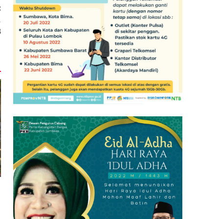
:
,
B