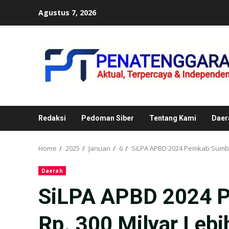
Skip
Agustus 7, 2026
to
content
Redaksi
Pedoman Siber
Tentang Kami
Daer
Home
2025
Januari
6
SiLPA APBD 2024 Pemkab Sumbaw
Daerah
SiLPA APBD 2024 
Rp. 300 Milyar Lebi