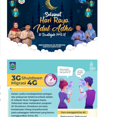
:
n
s