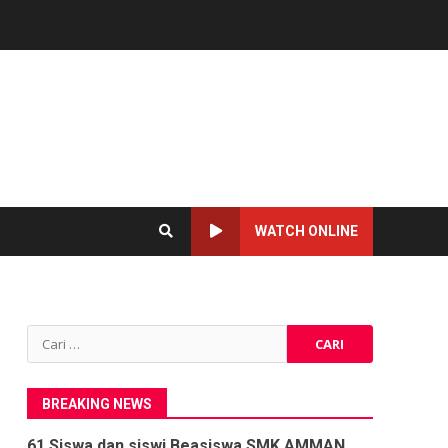
WATCH ONLINE
Cari
untuk:
BREAKING NEWS
61 Siswa dan siswi Beasiswa SMK AMMAN