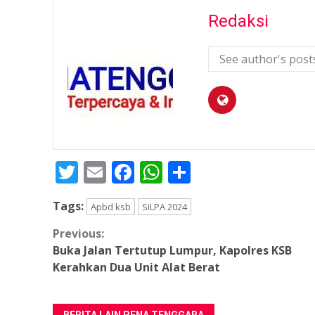
Redaksi
See author's post
Twitter
Email
Facebook
WhatsApp
Share
Tags:
Apbd ksb
SiLPA 2024
Continue
Previous:
Buka Jalan Tertutup Lumpur, Kapolres KSB
Reading
Kerahkan Dua Unit Alat Berat
BERITA LAIN PENA TENGGARA