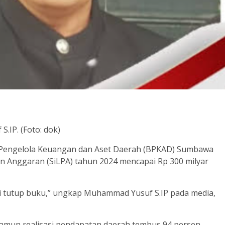
IP. (Foto: dok)
Pengelola Keuangan dan Aset Daerah (BPKAD) Sumbawa
 Anggaran (SiLPA) tahun 2024 mencapai Rp 300 milyar
i tutup buku,” ungkap Muhammad Yusuf S.IP pada media,
namun realisasi pendapatan daerah tembus 94 persen,