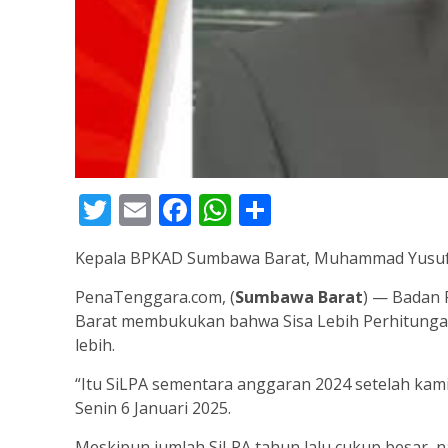
Twitter
Email
Facebook
WhatsApp
Share
Kepala BPKAD Sumbawa Barat, Muhammad Yusuf S.
PenaTenggara.com, (
Sumbawa Barat
) — Badan 
Barat membukukan bahwa Sisa Lebih Perhitungan
lebih.
“Itu SiLPA sementara anggaran 2024 setelah kam
Senin 6 Januari 2025.
Meskipun jumlah SiLPA tahun lalu cukup besar, 