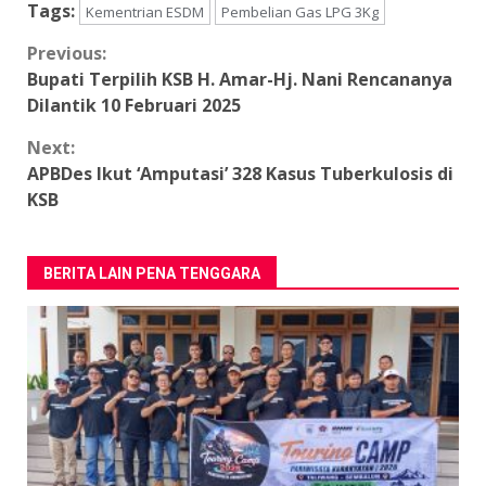
Tags:
Kementrian ESDM
Pembelian Gas LPG 3Kg
Continue
Previous:
Bupati Terpilih KSB H. Amar-Hj. Nani Rencananya
Reading
Dilantik 10 Februari 2025
Next:
APBDes Ikut ‘Amputasi’ 328 Kasus Tuberkulosis di
KSB
BERITA LAIN PENA TENGGARA